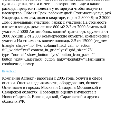
нужна оценка, что за отчет в электронном виде и какие
расходы предстоит понести у нотариуса чтобы получить
наследство. Объект Срок, рабочих дней Стоимость услуг, руб.
Квартира, комната, доля в квартире, гараж 2 3000 Дом 2 3000
Дом с земельным участком, гараж с участком На стоимость
влияет площадь дома свыше 800 м2 2-3 от 7000 Земельный
участок 2 5000 Автомобиль, водный транспорт, оружие 2 от
2000 Акции 2 от 2500 Коммерческие объекты, коммерческие
участки На стоимость влияет площадь 2-5 от 15000 [vc_row
triangle_shape="no"][vc_column][mkd_call_to_action
full_width="yes" content_in_grid="yes" grid_size="75"
type="normal" show_button="yes" button_icon_pack=""
button_text="Связаться" button_link="/kontakty/"]Напишите
сообщение, номер...
Подробнее
Компания Аспект - работаем с 2005 года. Услуги в сфере
оценки. Оценка недвижимости, оборудования, бизнеса.
Оцениваем в городах Москва и Самара, в Московской и
Самарской областях. Проводили оценку имущества в
Новосибирской, Волгоградской, Саратовской и других
областях РФ.