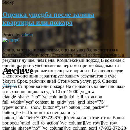
Sticky
Оценка ущерба после залива
квартиры или пожара
Posted by
admin
Залив, затопление квартиры, оценка ущерба, экспертиза в
Самаре. Экономичность Стоимость нашей работы разумна, а
результат лучше, чем цена. Комплексный подход В команде с
оценщиками и судебными экспертами при необходимости
Archive
работают кадастровые инженеры и юристы. Гарантия в суде
Эксперт-оценщик гарантирует защиту результатов в суде.
Услуга Срок, рабочих дней Стоимость услуг, руб. Оценка
Аспект
>
ущерба от пролива или пожара На стоимость влияет площадь
и выход оценщика в суд 5-10 от 15000 [vc_row
triangle_shape="no"][vc_column][mkd_call_to_action
full_width="yes" content_in_grid="yes" grid_size="75"
type="normal" show_button="yes" button_icon_pack=""
button_text="Позвонить специалисту"
button_link="tel:+79023722870"]Специалист ответит на Ваши
вопросы[/mkd_call_to_action][/vc_column][/vc_row][vc_row
triangle_shape="no"][vc_column][vc_column_text] +7-902-372-28-