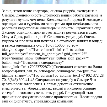
Залив, затопление квартиры, оценка ущерба, экспертиза в
Самаре. Экономичность Стоимость нашей работы разумна, а
результат лучше, чем цена. Комплексный подход В команде с
оценщиками и судебными экспертами при необходимости
работают кадастровые инженеры и юристы. Гарантия в суде
Эксперт-оценщик гарантирует защиту результатов в суде.
Услуга Срок, рабочих дней Стоимость услуг, руб. Оценка
ущерба от пролива или пожара На стоимость влияет площадь
и выход оценщика в суд 5-10 от 15000 [vc_row
triangle_shape="no"][vc_column][mkd_call_to_action
full_width="yes" content_in_grid="yes" grid_size="75"
type="normal" show_button="yes" button_icon_pack=""
button_text="Позвонить специалисту"
button_link="tel:+79023722870"]Специалист ответит на Ваши
вопросы[/mkd_call_to_action][/vc_column][/vc_row][vc_row
triangle_shape="no"][vc_column][vc_column_text] +7-902-372-28-
70, 8(846) 300-41-43 Специалист по ущербу в Самаре Что
делать после затопления. Первые действия отключение
электричества, уборка ценных вещей и информирование
соседей, помогают уменьшить ущерб. Следующий этап -
правильное документирование происшествия! После подачи
заявки диспетчеру, управляющая компания,...