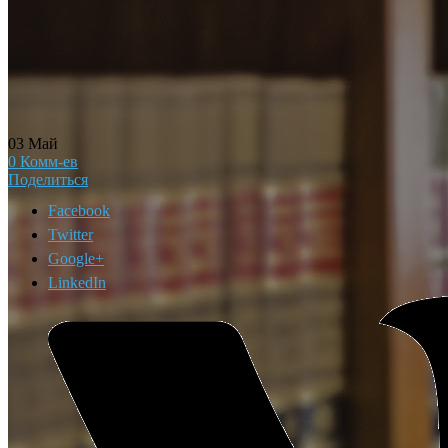
03
Май
0
Комм-ев
Поделиться
Facebook
Twitter
Google+
LinkedIn