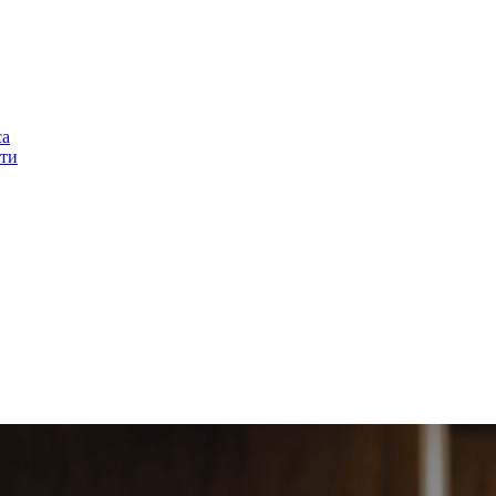
са
ти