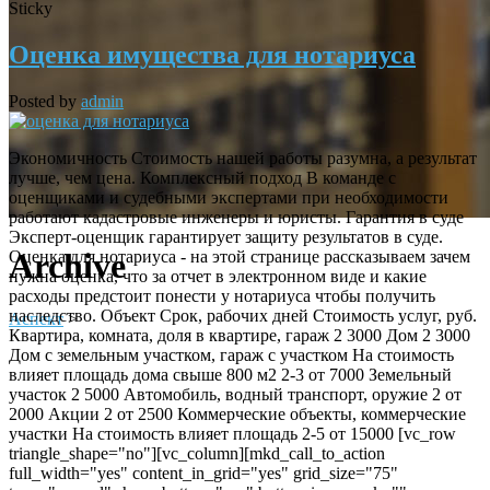
Sticky
Оценка имущества для нотариуса
Posted by
admin
Экономичность Стоимость нашей работы разумна, а результат
лучше, чем цена. Комплексный подход В команде с
оценщиками и судебными экспертами при необходимости
работают кадастровые инженеры и юристы. Гарантия в суде
Эксперт-оценщик гарантирует защиту результатов в суде.
Archive
Оценка для нотариуса - на этой странице рассказываем зачем
нужна оценка, что за отчет в электронном виде и какие
расходы предстоит понести у нотариуса чтобы получить
наследство. Объект Срок, рабочих дней Стоимость услуг, руб.
Аспект
>
Квартира, комната, доля в квартире, гараж 2 3000 Дом 2 3000
Дом с земельным участком, гараж с участком На стоимость
влияет площадь дома свыше 800 м2 2-3 от 7000 Земельный
участок 2 5000 Автомобиль, водный транспорт, оружие 2 от
2000 Акции 2 от 2500 Коммерческие объекты, коммерческие
участки На стоимость влияет площадь 2-5 от 15000 [vc_row
triangle_shape="no"][vc_column][mkd_call_to_action
full_width="yes" content_in_grid="yes" grid_size="75"