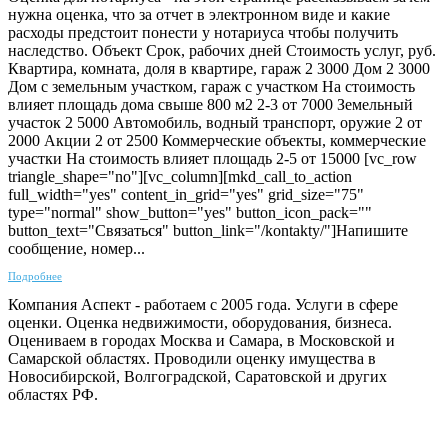
нужна оценка, что за отчет в электронном виде и какие
расходы предстоит понести у нотариуса чтобы получить
наследство. Объект Срок, рабочих дней Стоимость услуг, руб.
Квартира, комната, доля в квартире, гараж 2 3000 Дом 2 3000
Дом с земельным участком, гараж с участком На стоимость
влияет площадь дома свыше 800 м2 2-3 от 7000 Земельный
участок 2 5000 Автомобиль, водный транспорт, оружие 2 от
2000 Акции 2 от 2500 Коммерческие объекты, коммерческие
участки На стоимость влияет площадь 2-5 от 15000 [vc_row
triangle_shape="no"][vc_column][mkd_call_to_action
full_width="yes" content_in_grid="yes" grid_size="75"
type="normal" show_button="yes" button_icon_pack=""
button_text="Связаться" button_link="/kontakty/"]Напишите
сообщение, номер...
Подробнее
Компания Аспект - работаем с 2005 года. Услуги в сфере
оценки. Оценка недвижимости, оборудования, бизнеса.
Оцениваем в городах Москва и Самара, в Московской и
Самарской областях. Проводили оценку имущества в
Новосибирской, Волгоградской, Саратовской и других
областях РФ.