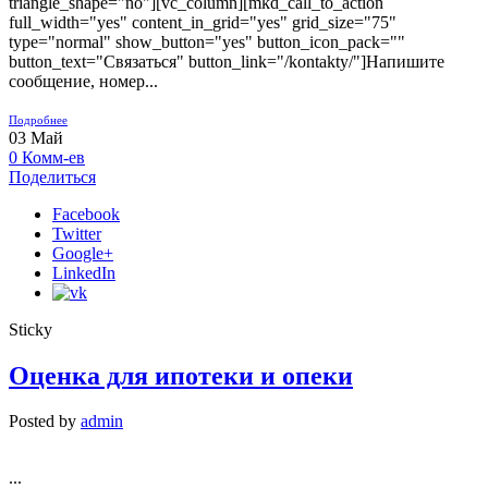
triangle_shape="no"][vc_column][mkd_call_to_action
full_width="yes" content_in_grid="yes" grid_size="75"
type="normal" show_button="yes" button_icon_pack=""
button_text="Связаться" button_link="/kontakty/"]Напишите
сообщение, номер...
Подробнее
03
Май
0
Комм-ев
Поделиться
Facebook
Twitter
Google+
LinkedIn
Sticky
Оценка для ипотеки и опеки
Posted by
admin
...