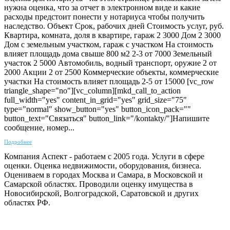
нужна оценка, что за отчет в электронном виде и какие
расходы предстоит понести у нотариуса чтобы получить
наследство. Объект Срок, рабочих дней Стоимость услуг, руб.
Квартира, комната, доля в квартире, гараж 2 3000 Дом 2 3000
Дом с земельным участком, гараж с участком На стоимость
влияет площадь дома свыше 800 м2 2-3 от 7000 Земельный
участок 2 5000 Автомобиль, водный транспорт, оружие 2 от
2000 Акции 2 от 2500 Коммерческие объекты, коммерческие
участки На стоимость влияет площадь 2-5 от 15000 [vc_row
triangle_shape="no"][vc_column][mkd_call_to_action
full_width="yes" content_in_grid="yes" grid_size="75"
type="normal" show_button="yes" button_icon_pack=""
button_text="Связаться" button_link="/kontakty/"]Напишите
сообщение, номер...
Подробнее
Компания Аспект - работаем с 2005 года. Услуги в сфере
оценки. Оценка недвижимости, оборудования, бизнеса.
Оцениваем в городах Москва и Самара, в Московской и
Самарской областях. Проводили оценку имущества в
Новосибирской, Волгоградской, Саратовской и других
областях РФ.