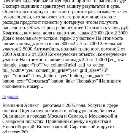
работают кадастровые инженеры и юристы. Гарантия в суде
Эксперт-оценщик гарантирует защиту результатов в суде.
Оценка для нотариуса - на этой странице рассказываем зачем
нужна оценка, что за отчет в электронном виде и какие
расходы предстоит понести у нотариуса чтобы получить
наследство. Объект Срок, рабочих дней Стоимость услуг, руб.
Квартира, комната, доля в квартире, гараж 2 3000 Дом 2 3000
Дом с земельным участком, гараж с участком На стоимость
влияет площадь дома свыше 800 м2 2-3 от 7000 Земельный
участок 2 5000 Автомобиль, водный транспорт, оружие 2 от
2000 Акции 2 от 2500 Коммерческие объекты, коммерческие
участки На стоимость влияет площадь 2-5 от 15000 [vc_row
triangle_shape="no"][vc_column][mkd_call_to_action
full_width="yes" content_in_grid="yes" grid_size="75"
type="normal" show_button="yes" button_icon_pack=""
button_text="Связаться" button_link="/kontakty/"]Напишите
сообщение, номер...
Подробнее
Компания Аспект - работаем с 2005 года. Услуги в сфере
оценки. Оценка недвижимости, оборудования, бизнеса.
Оцениваем в городах Москва и Самара, в Московской и
Самарской областях. Проводили оценку имущества в
Новосибирской, Волгоградской, Саратовской и других
областях РФ.