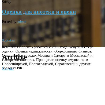
Sticky
Оценка для ипотеки и опеки
Posted by
admin
...
Подробнее
Компания Аспект - работаем с 2005 года. Услуги в сфере
оценки. Оценка недвижимости, оборудования, бизнеса.
Archive
Оцениваем в городах Москва и Самара, в Московской и
Самарской областях. Проводили оценку имущества в
Новосибирской, Волгоградской, Саратовской и других
областях РФ.
Аспект
>