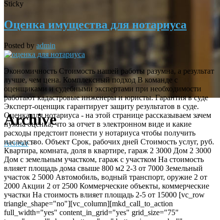
Sticky
Оценка имущества для нотариуса
Posted by
admin
Экономичность Стоимость нашей работы разумна, а результат
лучше, чем цена. Комплексный подход В команде с
оценщиками и судебными экспертами при необходимости
работают кадастровые инженеры и юристы. Гарантия в суде
Эксперт-оценщик гарантирует защиту результатов в суде.
Archive
Оценка для нотариуса - на этой странице рассказываем зачем
нужна оценка, что за отчет в электронном виде и какие
расходы предстоит понести у нотариуса чтобы получить
наследство. Объект Срок, рабочих дней Стоимость услуг, руб.
Аспект
>
Квартира, комната, доля в квартире, гараж 2 3000 Дом 2 3000
Дом с земельным участком, гараж с участком На стоимость
влияет площадь дома свыше 800 м2 2-3 от 7000 Земельный
участок 2 5000 Автомобиль, водный транспорт, оружие 2 от
2000 Акции 2 от 2500 Коммерческие объекты, коммерческие
участки На стоимость влияет площадь 2-5 от 15000 [vc_row
triangle_shape="no"][vc_column][mkd_call_to_action
full_width="yes" content_in_grid="yes" grid_size="75"