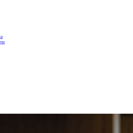
са
ти