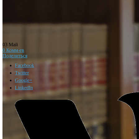
03
Май
0
Комм-ев
Поделиться
Facebook
Twitter
Google+
LinkedIn