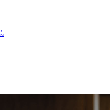
са
ти