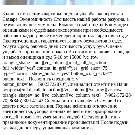
Залив, затопление квартиры, оценка ущерба, экспертиза в
Самаре. Экономичность Стоимость нашей работы разумна, а
результат лучше, чем цена. Комплексный подход В команде с
оценщиками и судебными экспертами при необходимости
работают кадастровые инженеры и юристы. Гарантия в суде
Эксперт-оценщик гарантирует защиту результатов в суде.
Услуга Срок, рабочих дней Стоимость услуг, руб. Оценка
ущерба от пролива или пожара На стоимость влияет площадь
и выход оценщика в суд 5-10 от 15000 [vc_row
triangle_shape="no"][vc_column][mkd_call_to_action
full_width="yes" content_in_grid="yes" grid_size="75"
type="normal" show_button="yes" button_icon_pack=""
button_text="Позвонить специалисту"
button_link="tel:+79023722870"]Специалист ответит на Ваши
вопросы[/mkd_call_to_action][/vc_column][/vc_row][vc_row
triangle_shape="no"][vc_column][vc_column_text] +7-902-372-28-
70, 8(846) 300-41-43 Специалист по ущербу в Самаре Что
делать после затопления. Первые действия отключение
электричества, уборка ценных вещей и информирование
соседей, помогают уменьшить ущерб. Следующий этап -
правильное документирование происшествия! После подачи
заявки диспетчеру, управляющая компания,...