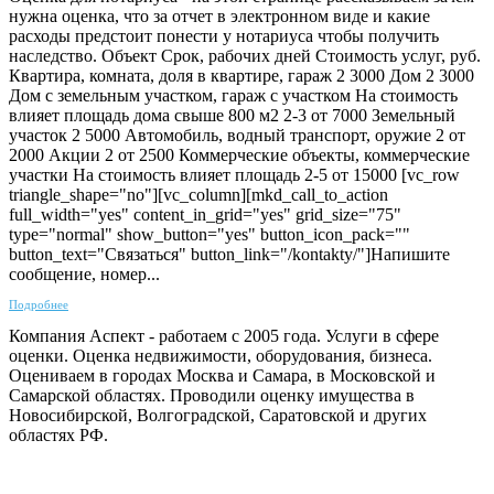
нужна оценка, что за отчет в электронном виде и какие
расходы предстоит понести у нотариуса чтобы получить
наследство. Объект Срок, рабочих дней Стоимость услуг, руб.
Квартира, комната, доля в квартире, гараж 2 3000 Дом 2 3000
Дом с земельным участком, гараж с участком На стоимость
влияет площадь дома свыше 800 м2 2-3 от 7000 Земельный
участок 2 5000 Автомобиль, водный транспорт, оружие 2 от
2000 Акции 2 от 2500 Коммерческие объекты, коммерческие
участки На стоимость влияет площадь 2-5 от 15000 [vc_row
triangle_shape="no"][vc_column][mkd_call_to_action
full_width="yes" content_in_grid="yes" grid_size="75"
type="normal" show_button="yes" button_icon_pack=""
button_text="Связаться" button_link="/kontakty/"]Напишите
сообщение, номер...
Подробнее
Компания Аспект - работаем с 2005 года. Услуги в сфере
оценки. Оценка недвижимости, оборудования, бизнеса.
Оцениваем в городах Москва и Самара, в Московской и
Самарской областях. Проводили оценку имущества в
Новосибирской, Волгоградской, Саратовской и других
областях РФ.