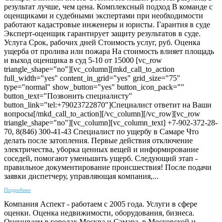
результат лучше, чем цена. Комплексный подход В команде с
оценщиками и судебными экспертами при необходимости
работают кадастровые инженеры и юристы. Гарантия в суде
Эксперт-оценщик гарантирует защиту результатов в суде.
Услуга Срок, рабочих дней Стоимость услуг, руб. Оценка
ущерба от пролива или пожара На стоимость влияет площадь
и выход оценщика в суд 5-10 от 15000 [vc_row
triangle_shape="no"][vc_column][mkd_call_to_action
full_width="yes" content_in_grid="yes" grid_size="75"
type="normal" show_button="yes" button_icon_pack=""
button_text="Позвонить специалисту"
button_link="tel:+79023722870"]Специалист ответит на Ваши
вопросы[/mkd_call_to_action][/vc_column][/vc_row][vc_row
triangle_shape="no"][vc_column][vc_column_text] +7-902-372-28-
70, 8(846) 300-41-43 Специалист по ущербу в Самаре Что
делать после затопления. Первые действия отключение
электричества, уборка ценных вещей и информирование
соседей, помогают уменьшить ущерб. Следующий этап -
правильное документирование происшествия! После подачи
заявки диспетчеру, управляющая компания,...
Подробнее
Компания Аспект - работаем с 2005 года. Услуги в сфере
оценки. Оценка недвижимости, оборудования, бизнеса.
Оцениваем в городах Москва и Самара, в Московской и