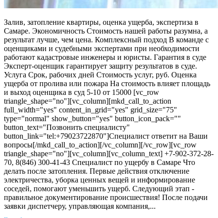
Залив, затопление квартиры, оценка ущерба, экспертиза в
Самаре. Экономичность Стоимость нашей работы разумна, а
результат лучше, чем цена. Комплексный подход В команде с
оценщиками и судебными экспертами при необходимости
работают кадастровые инженеры и юристы. Гарантия в суде
Эксперт-оценщик гарантирует защиту результатов в суде.
Услуга Срок, рабочих дней Стоимость услуг, руб. Оценка
ущерба от пролива или пожара На стоимость влияет площадь
и выход оценщика в суд 5-10 от 15000 [vc_row
triangle_shape="no"][vc_column][mkd_call_to_action
full_width="yes" content_in_grid="yes" grid_size="75"
type="normal" show_button="yes" button_icon_pack=""
button_text="Позвонить специалисту"
button_link="tel:+79023722870"]Специалист ответит на Ваши
вопросы[/mkd_call_to_action][/vc_column][/vc_row][vc_row
triangle_shape="no"][vc_column][vc_column_text] +7-902-372-28-
70, 8(846) 300-41-43 Специалист по ущербу в Самаре Что
делать после затопления. Первые действия отключение
электричества, уборка ценных вещей и информирование
соседей, помогают уменьшить ущерб. Следующий этап -
правильное документирование происшествия! После подачи
заявки диспетчеру, управляющая компания,...