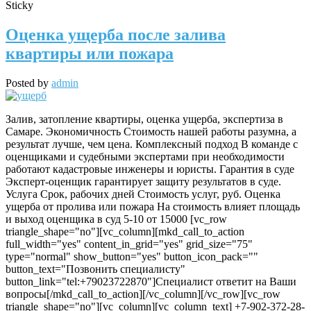
Sticky
Оценка ущерба после залива
квартиры или пожара
Posted by
admin
Залив, затопление квартиры, оценка ущерба, экспертиза в
Самаре. Экономичность Стоимость нашей работы разумна, а
результат лучше, чем цена. Комплексный подход В команде с
оценщиками и судебными экспертами при необходимости
работают кадастровые инженеры и юристы. Гарантия в суде
Эксперт-оценщик гарантирует защиту результатов в суде.
Услуга Срок, рабочих дней Стоимость услуг, руб. Оценка
ущерба от пролива или пожара На стоимость влияет площадь
и выход оценщика в суд 5-10 от 15000 [vc_row
triangle_shape="no"][vc_column][mkd_call_to_action
full_width="yes" content_in_grid="yes" grid_size="75"
type="normal" show_button="yes" button_icon_pack=""
button_text="Позвонить специалисту"
button_link="tel:+79023722870"]Специалист ответит на Ваши
вопросы[/mkd_call_to_action][/vc_column][/vc_row][vc_row
triangle_shape="no"][vc_column][vc_column_text] +7-902-372-28-