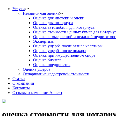
Услуги
Независимая оценка
Оценка для ипотеки и опеки
Оценка для нотариуса
Оценка автомобиля для нотариуса
Оценка стоимости ценных бумаг для нотариу
Оценка коммерческой и нежилой недвижимос
Экспертиза
Оценка ущерба после залива квартиры
Оценка ущерба после пожара
Оценка при имущественном споре
Оценка бизнеса
Оценка предприятия
Оценка ущерба
Оспаривание кадастровой стоимости
Статьи
О компании
Контакты
Отзывы о компании Аспект
оценка стоимости для нотариу