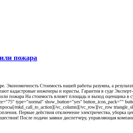
 или пожара
аре. Экономичность Стоимость нашей работы разумна, а результа
ют кадастровые инженеры и юристы. Гарантия в суде Эксперт-оц
или пожара На стоимость влияет площадь и выход оценщика в суд 
_size="75" type="normal" show_button="yes" button_icon_pack="" b
осы[/mkd_call_to_action][/vc_column][/vc_row][vc_row triangle_s
атопления. Первые действия отключение электричества, уборка
ествия! После подачи заявки диспетчеру, управляющая компания