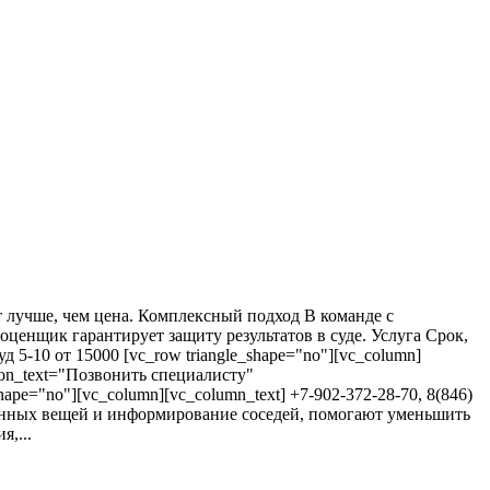
т лучше, чем цена. Комплексный подход В команде с
енщик гарантирует защиту результатов в суде. Услуга Срок,
5-10 от 15000 [vc_row triangle_shape="no"][vc_column]
utton_text="Позвонить специалисту"
hape="no"][vc_column][vc_column_text] +7-902-372-28-70, 8(846)
 ценных вещей и информирование соседей, помогают уменьшить
,...