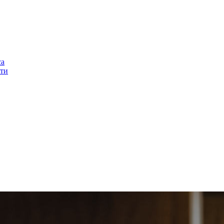
са
ти