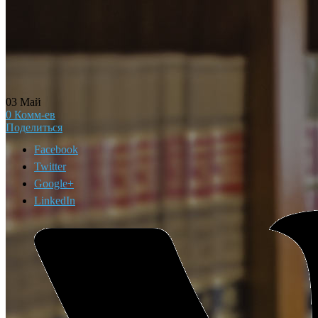
03
Май
0
Комм-ев
Поделиться
Facebook
Twitter
Google+
LinkedIn