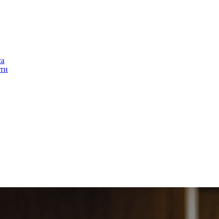
са
ти