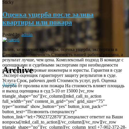
Sticky
Оценка ущерба после залива
квартиры или пожара
Posted by
admin
Залив, затопление квартиры, оценка ущерба, экспертиза в
Самаре. Экономичность Стоимость нашей работы разумна, а
результат лучше, чем цена. Комплексный подход В команде с
оценщиками и судебными экспертами при необходимости
Archive
работают кадастровые инженеры и юристы. Гарантия в суде
Эксперт-оценщик гарантирует защиту результатов в суде.
Услуга Срок, рабочих дней Стоимость услуг, руб. Оценка
Аспект
>
ущерба от пролива или пожара На стоимость влияет площадь
и выход оценщика в суд 5-10 от 15000 [vc_row
triangle_shape="no"][vc_column][mkd_call_to_action
full_width="yes" content_in_grid="yes" grid_size="75"
type="normal" show_button="yes" button_icon_pack=""
button_text="Позвонить специалисту"
button_link="tel:+79023722870"]Специалист ответит на Ваши
вопросы[/mkd_call_to_action][/vc_column][/vc_row][vc_row
triangle_shape="no"][vc_column][vc_column_text] +7-902-372-28-