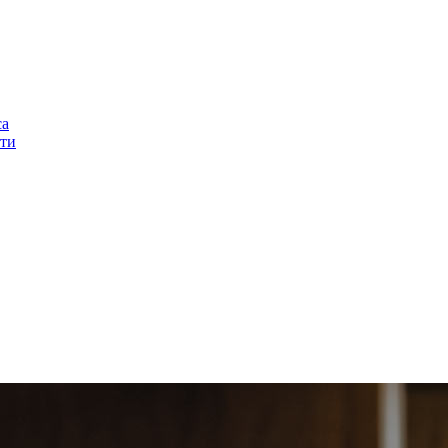
са
ти