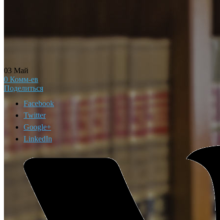
03
Май
0
Комм-ев
Поделиться
Facebook
Twitter
Google+
LinkedIn