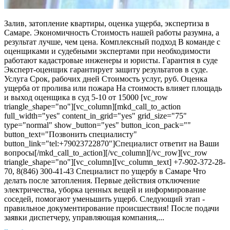
Залив, затопление квартиры, оценка ущерба, экспертиза в
Самаре. Экономичность Стоимость нашей работы разумна, а
результат лучше, чем цена. Комплексный подход В команде с
оценщиками и судебными экспертами при необходимости
работают кадастровые инженеры и юристы. Гарантия в суде
Эксперт-оценщик гарантирует защиту результатов в суде.
Услуга Срок, рабочих дней Стоимость услуг, руб. Оценка
ущерба от пролива или пожара На стоимость влияет площадь
и выход оценщика в суд 5-10 от 15000 [vc_row
triangle_shape="no"][vc_column][mkd_call_to_action
full_width="yes" content_in_grid="yes" grid_size="75"
type="normal" show_button="yes" button_icon_pack=""
button_text="Позвонить специалисту"
button_link="tel:+79023722870"]Специалист ответит на Ваши
вопросы[/mkd_call_to_action][/vc_column][/vc_row][vc_row
triangle_shape="no"][vc_column][vc_column_text] +7-902-372-28-
70, 8(846) 300-41-43 Специалист по ущербу в Самаре Что
делать после затопления. Первые действия отключение
электричества, уборка ценных вещей и информирование
соседей, помогают уменьшить ущерб. Следующий этап -
правильное документирование происшествия! После подачи
заявки диспетчеру, управляющая компания,...