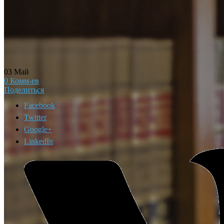
03
Май
0
Комм-ев
Поделиться
Facebook
Twitter
Google+
LinkedIn