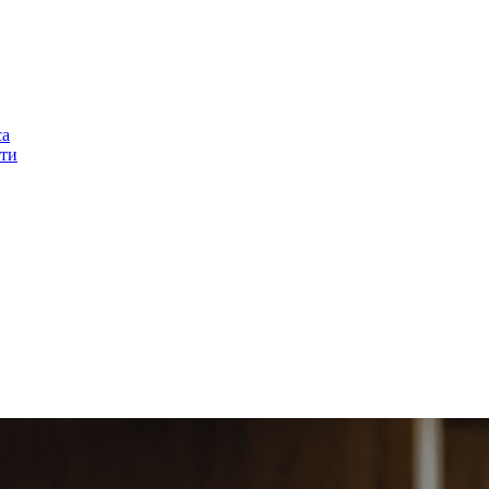
са
ти