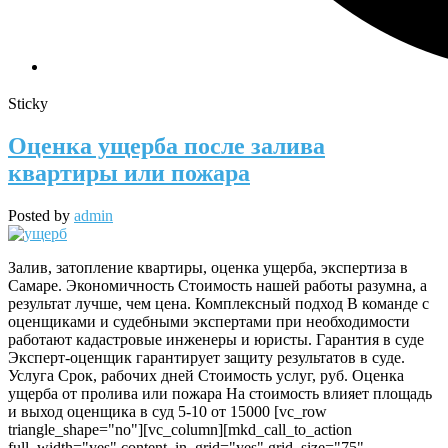
Sticky
Оценка ущерба после залива
квартиры или пожара
Posted by
admin
Залив, затопление квартиры, оценка ущерба, экспертиза в
Самаре. Экономичность Стоимость нашей работы разумна, а
результат лучше, чем цена. Комплексный подход В команде с
оценщиками и судебными экспертами при необходимости
работают кадастровые инженеры и юристы. Гарантия в суде
Эксперт-оценщик гарантирует защиту результатов в суде.
Услуга Срок, рабочих дней Стоимость услуг, руб. Оценка
ущерба от пролива или пожара На стоимость влияет площадь
и выход оценщика в суд 5-10 от 15000 [vc_row
triangle_shape="no"][vc_column][mkd_call_to_action
full_width="yes" content_in_grid="yes" grid_size="75"