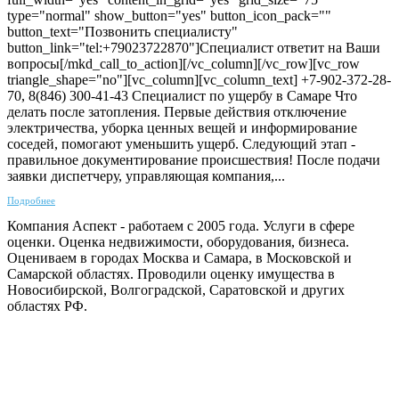
type="normal" show_button="yes" button_icon_pack=""
button_text="Позвонить специалисту"
button_link="tel:+79023722870"]Специалист ответит на Ваши
вопросы[/mkd_call_to_action][/vc_column][/vc_row][vc_row
triangle_shape="no"][vc_column][vc_column_text] +7-902-372-28-
70, 8(846) 300-41-43 Специалист по ущербу в Самаре Что
делать после затопления. Первые действия отключение
электричества, уборка ценных вещей и информирование
соседей, помогают уменьшить ущерб. Следующий этап -
правильное документирование происшествия! После подачи
заявки диспетчеру, управляющая компания,...
Подробнее
Компания Аспект - работаем с 2005 года. Услуги в сфере
оценки. Оценка недвижимости, оборудования, бизнеса.
Оцениваем в городах Москва и Самара, в Московской и
Самарской областях. Проводили оценку имущества в
Новосибирской, Волгоградской, Саратовской и других
областях РФ.