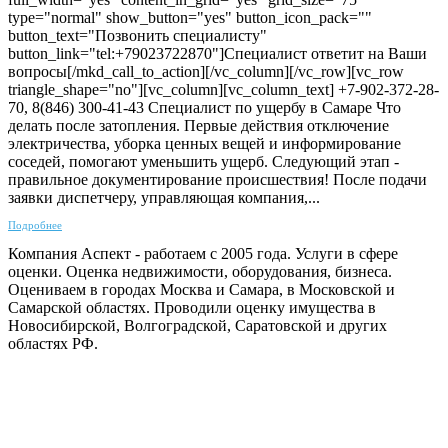
type="normal" show_button="yes" button_icon_pack=""
button_text="Позвонить специалисту"
button_link="tel:+79023722870"]Специалист ответит на Ваши
вопросы[/mkd_call_to_action][/vc_column][/vc_row][vc_row
triangle_shape="no"][vc_column][vc_column_text] +7-902-372-28-
70, 8(846) 300-41-43 Специалист по ущербу в Самаре Что
делать после затопления. Первые действия отключение
электричества, уборка ценных вещей и информирование
соседей, помогают уменьшить ущерб. Следующий этап -
правильное документирование происшествия! После подачи
заявки диспетчеру, управляющая компания,...
Подробнее
Компания Аспект - работаем с 2005 года. Услуги в сфере
оценки. Оценка недвижимости, оборудования, бизнеса.
Оцениваем в городах Москва и Самара, в Московской и
Самарской областях. Проводили оценку имущества в
Новосибирской, Волгоградской, Саратовской и других
областях РФ.