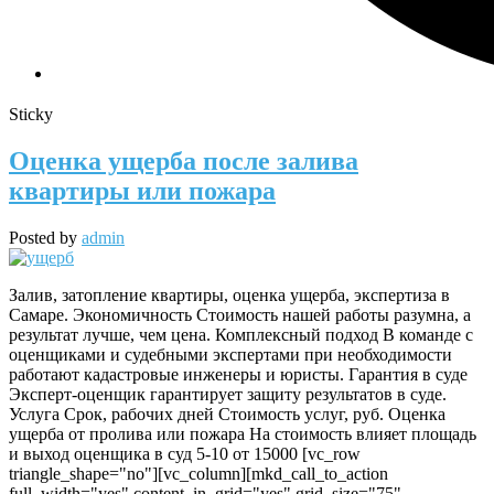
Sticky
Оценка ущерба после залива
квартиры или пожара
Posted by
admin
Залив, затопление квартиры, оценка ущерба, экспертиза в
Самаре. Экономичность Стоимость нашей работы разумна, а
результат лучше, чем цена. Комплексный подход В команде с
оценщиками и судебными экспертами при необходимости
работают кадастровые инженеры и юристы. Гарантия в суде
Эксперт-оценщик гарантирует защиту результатов в суде.
Услуга Срок, рабочих дней Стоимость услуг, руб. Оценка
ущерба от пролива или пожара На стоимость влияет площадь
и выход оценщика в суд 5-10 от 15000 [vc_row
triangle_shape="no"][vc_column][mkd_call_to_action
full_width="yes" content_in_grid="yes" grid_size="75"