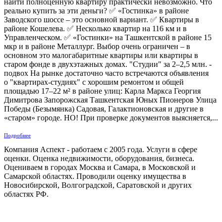
найти полноценную квартиру практически невозможно. Что
реально купить за эти деньги? ✅ «Гостинка» в районе
Заводского шоссе – это основной вариант. ✅ Квартиры в
районе Кошелева. ✅ Несколько квартир на 116 км и в
Управленческом. ✅ «Гостинки» на Ташкентской в районе 15
мкр и в районе Металлург. Выбор очень ограничен – в
основном это малогабаритные квартиры или квартиры в
старом фонде в двухэтажных домах. "Студии" за 2–2,5 млн. -
подвох На рынке достаточно часто встречаются объявления
о "квартирах-студиях" с хорошим ремонтом и общей
площадью 17–22 м² в районе улиц: Карла Маркса Георгия
Димитрова Запорожская Ташкентская Юных Пионеров Улица
Победы (Безымянка) Садовая, Галактионовская и другие в
«старом» городе. НО! При проверке документов выясняется,...
Подробнее
Компания Аспект - работаем с 2005 года. Услуги в сфере
оценки. Оценка недвижимости, оборудования, бизнеса.
Оцениваем в городах Москва и Самара, в Московской и
Самарской областях. Проводили оценку имущества в
Новосибирской, Волгоградской, Саратовской и других
областях РФ.