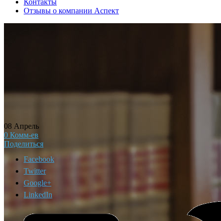
Контакты
Отзывы о компании Аспект
08
Апрель
0
Комм-ев
Поделиться
Facebook
Twitter
Google+
LinkedIn