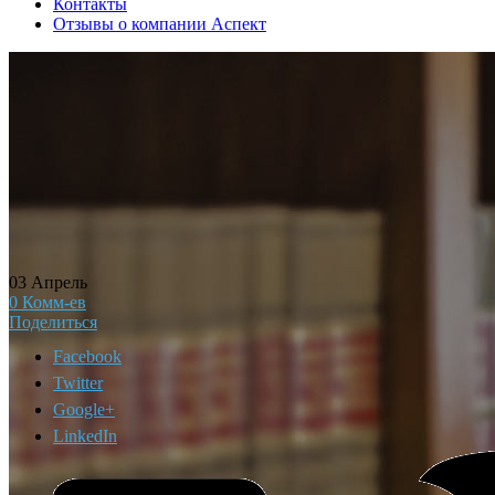
Контакты
Отзывы о компании Аспект
03
Апрель
0
Комм-ев
Поделиться
Facebook
Twitter
Google+
LinkedIn