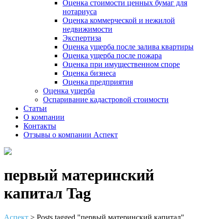
Оценка стоимости ценных бумаг для
нотариуса
Оценка коммерческой и нежилой
недвижимости
Экспертиза
Оценка ущерба после залива квартиры
Оценка ущерба после пожара
Оценка при имущественном споре
Оценка бизнеса
Оценка предприятия
Оценка ущерба
Оспаривание кадастровой стоимости
Статьи
О компании
Контакты
Отзывы о компании Аспект
первый материнский
капитал Tag
Аспект
>
Posts tagged "первый материнский капитал"