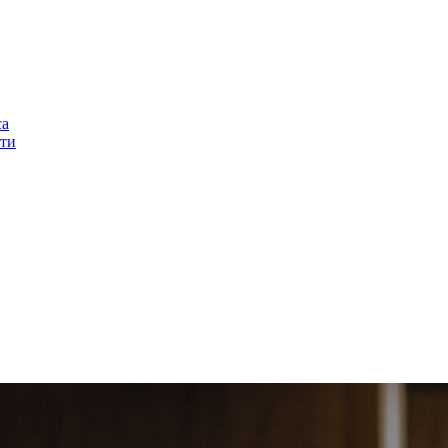
са
ти