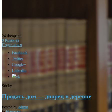
24
Февраль
0
Комм-ев
Поделиться
Facebook
Twitter
Google+
LinkedIn
Sticky
Продать дом — дворец в деревне
Posted by
admin
in
Новости