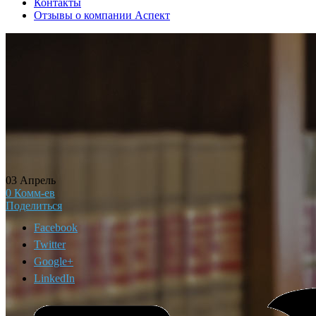
Контакты
Отзывы о компании Аспект
03
Апрель
0
Комм-ев
Поделиться
Facebook
Twitter
Google+
LinkedIn