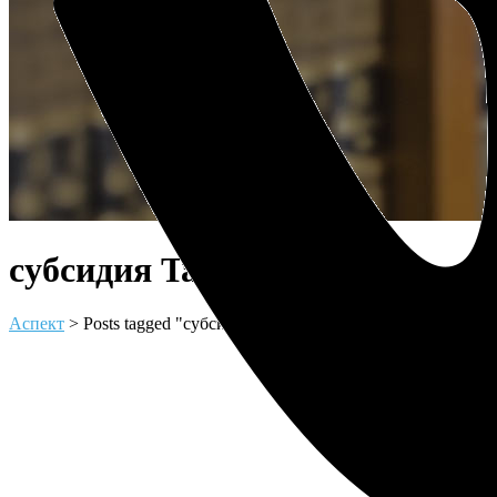
субсидия Tag
Аспект
>
Posts tagged "субсидия"