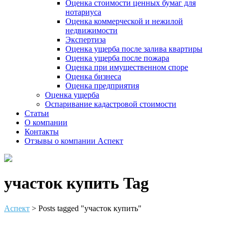
Оценка стоимости ценных бумаг для
нотариуса
Оценка коммерческой и нежилой
недвижимости
Экспертиза
Оценка ущерба после залива квартиры
Оценка ущерба после пожара
Оценка при имущественном споре
Оценка бизнеса
Оценка предприятия
Оценка ущерба
Оспаривание кадастровой стоимости
Статьи
О компании
Контакты
Отзывы о компании Аспект
участок купить Tag
Аспект
>
Posts tagged "участок купить"