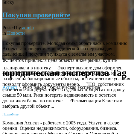
Sticky
Покупая проверяйте
Posted by
admin
in
Новости
Покупая проверяйте. Молодая семья обратилась в компанию
Аспект за проведением юридической экспертизы для
дальнейшей покупки таунхауса с земельным участком.
❗️Клиентов привлекла цена объекта ниже рынка, купить
планировали в ипотеку. ⠀ Эксперт выявил: дом оформлен
юридическая экспертиза Tag
общей площадью как незавершенное строительство, не
разделен на блокированные объекты, но технические условия
позволят оформить документы верно. ⠀ ?НО, собственник
Аспект
>
Posts tagged "юридическая экспертиза"
физическое лицо, участвует в судебных процессах по долгу
свыше 50 млн. Риск потерять недвижимость и остаться
должником банка по ипотеке. ⠀ ?Рекомендация Клиентам
выбрать другой объект....
Подробнее
Компания Аспект - работаем с 2005 года. Услуги в сфере
оценки. Оценка недвижимости, оборудования, бизнеса.
Оцениваем в городах Москва и Самара, в Московской и