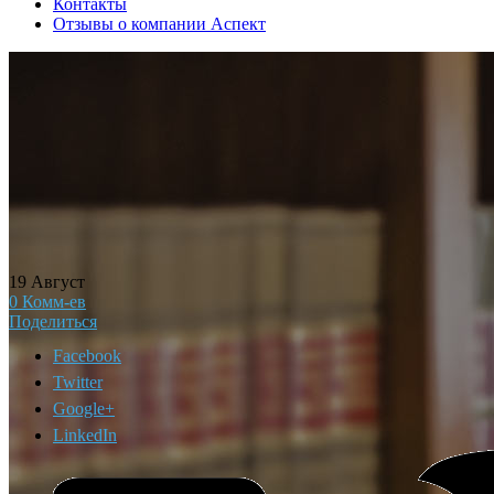
Контакты
Отзывы о компании Аспект
19
Август
0
Комм-ев
Поделиться
Facebook
Twitter
Google+
LinkedIn