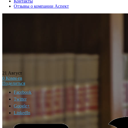
Контакты
Отзывы о компании Аспект
21
Август
0
Комм-ев
Поделиться
Facebook
Twitter
Google+
LinkedIn