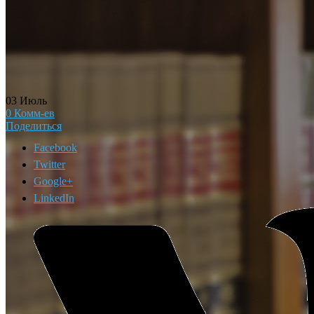
03
Июль
0
Комм-ев
Поделиться
Facebook
Twitter
Google+
LinkedIn