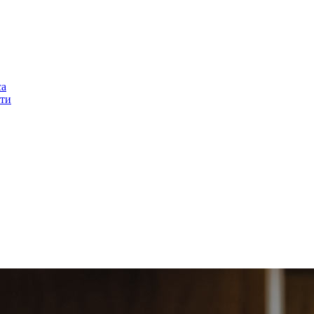
са
ти