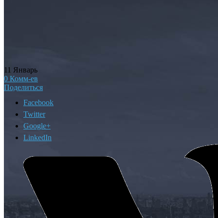
11
Январь
0
Комм-ев
Поделиться
Facebook
Twitter
Google+
LinkedIn