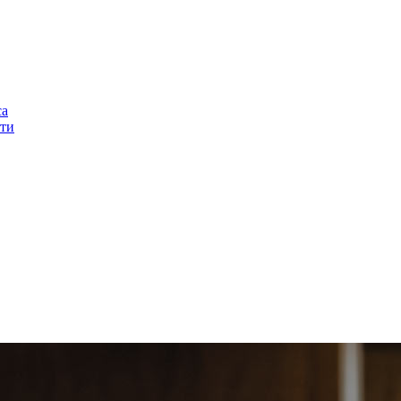
са
ти