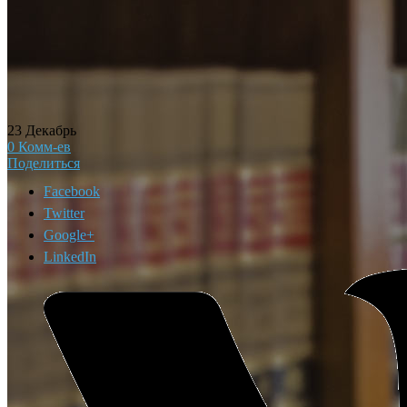
23
Декабрь
0
Комм-ев
Поделиться
Facebook
Twitter
Google+
LinkedIn