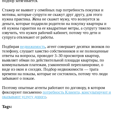
подбор затягивается.
⠀
Стажер не выявит у семейных пар потребность покупки и
мотивы, которые супруги не скажут друг другу, для этого
нужна практика. Жена не скажет мужу, что волнуется за
деньги, которые подарили родители на покупку квартиры и
ей нужны гарантии на ее квадратные метры, а супругу тяжело
озвучить, что нужен рабочий кабинет, потому что дети и
супруга отвлекают от работы.
⠀
Подбирая
недвижимость
, агент совершает десятки звонков по
телефону, слушает хамство собственников и не полноценные
ответы на вопросы, проводит 3–30 просмотров квартир,
выявляет обман по действительной площади квартиры, по
коммунальным платежам, узаконенной перепланировке, о
виде из окон и соседях. Подбор недвижимости — трата
времени на показы, которые не состоялись, потому что люди
забывают о показе.
⠀
Поэтому опытные агенты работают по договору, в котором
фиксируют письменно
потребность Клиента, консультируют и
оказывают услугу дорого
.
Tags: