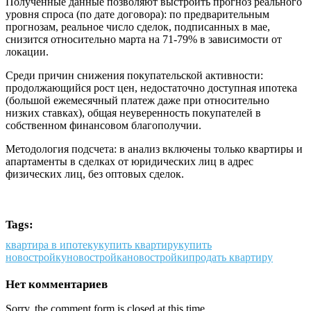
Полученные данные позволяют выстроить прогноз реального
уровня спроса (по дате договора): по предварительным
прогнозам, реальное число сделок, подписанных в мае,
снизится относительно марта на 71-79% в зависимости от
локации.
Среди причин снижения покупательской активности:
продолжающийся рост цен, недостаточно доступная ипотека
(большой ежемесячный платеж даже при относительно
низких ставках), общая неуверенность покупателей в
собственном финансовом благополучии.
Методология подсчета: в анализ включены только квартиры и
апартаменты в сделках от юридических лиц в адрес
физических лиц, без оптовых сделок.
Tags:
квартира в ипотеку
купить квартиру
купить
новостройку
новостройка
новостройки
продать квартиру
Нет комментариев
Sorry, the comment form is closed at this time.